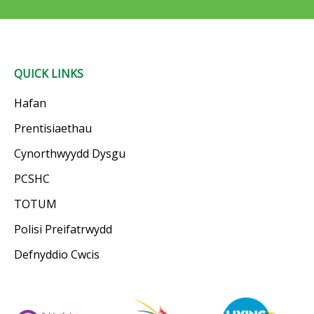
QUICK LINKS
Hafan
Prentisiaethau
Cynorthwyydd Dysgu
PCSHC
TOTUM
Polisi Preifatrwydd
Defnyddio Cwcis