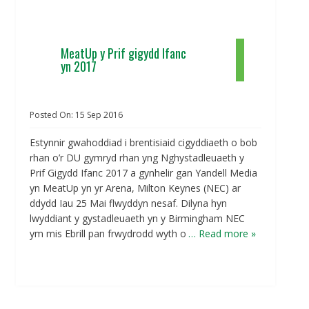
MeatUp y Prif gigydd Ifanc
yn 2017
Posted On:
15
Sep
2016
Estynnir gwahoddiad i brentisiaid cigyddiaeth o bob
rhan o’r DU gymryd rhan yng Nghystadleuaeth y
Prif Gigydd Ifanc 2017 a gynhelir gan Yandell Media
yn MeatUp yn yr Arena, Milton Keynes (NEC) ar
ddydd Iau 25 Mai flwyddyn nesaf. Dilyna hyn
lwyddiant y gystadleuaeth yn y Birmingham NEC
ym mis Ebrill pan frwydrodd wyth o
… Read more »