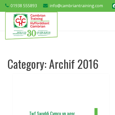
01938 555893
info@cambriantraining.com
Category:
Archif 2016
Twf Swyddi Cymru yn agor