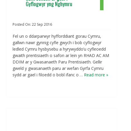
Gyflogwyr yng Nghymru
Posted On:
22
Sep
2016
Fel un o ddarparwyr hyfforddiant gorau Cymru,
gallwn nawr gynnig cyfle gwych i bob cyflogwyr
ledled Cymru hysbysebu a hyrywyddo’u cyfleoedd
gwaith prentisiaeth o safon ar lein yn RHAD AC AM
DDIM ar y Gwasanaeth Paru Prentisiaeth. Gellir
gweld y gwasanaeth paru ar wefan Gyrfa Cymru
sydd ar gael i filoedd o bobl ifanc o
… Read more »