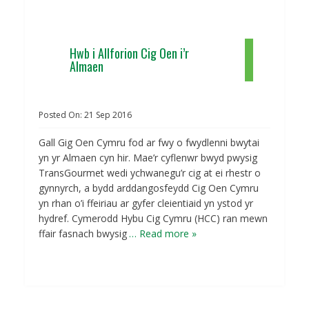
Hwb i Allforion Cig Oen i’r
Almaen
Posted On:
21
Sep
2016
Gall Gig Oen Cymru fod ar fwy o fwydlenni bwytai
yn yr Almaen cyn hir. Mae’r cyflenwr bwyd pwysig
TransGourmet wedi ychwanegu’r cig at ei rhestr o
gynnyrch, a bydd arddangosfeydd Cig Oen Cymru
yn rhan o’i ffeiriau ar gyfer cleientiaid yn ystod yr
hydref. Cymerodd Hybu Cig Cymru (HCC) ran mewn
ffair fasnach bwysig
… Read more »