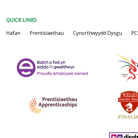
QUICK LINKS
Hafan
Prentisiaethau
Cynorthwyydd Dysgu
PC