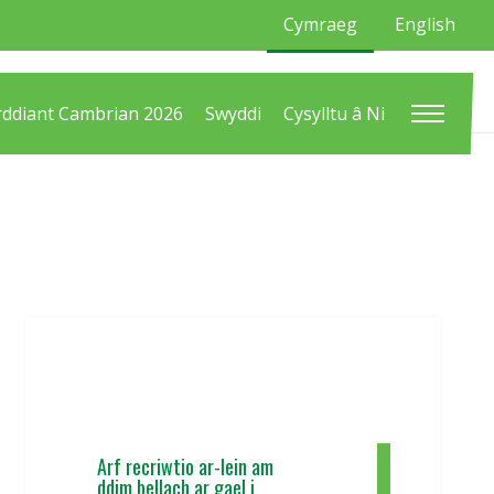
Cymraeg
English
ddiant Cambrian 2026
Swyddi
Cysylltu â Ni
Arf recriwtio ar-lein am
ddim bellach ar gael i