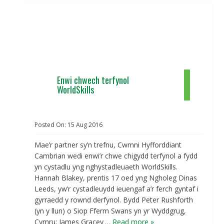
Enwi chwech terfynol
WorldSkills
Posted On:
15
Aug
2016
Mae’r partner sy’n trefnu, Cwmni Hyfforddiant
Cambrian wedi enwi’r chwe chigydd terfynol a fydd
yn cystadlu yng nghystadleuaeth WorldSkills.
Hannah Blakey, prentis 17 oed yng Ngholeg Dinas
Leeds, yw’r cystadleuydd ieuengaf a’r ferch gyntaf i
gyrraedd y rownd derfynol. Bydd Peter Rushforth
(yn y llun) o Siop Fferm Swans yn yr Wyddgrug,
Cymru; James Gracey
… Read more »