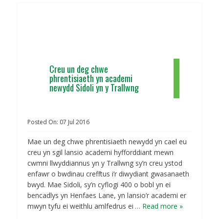
Creu un deg chwe
phrentisiaeth yn academi
newydd Sidoli yn y Trallwng
Posted On:
07
Jul
2016
Mae un deg chwe phrentisiaeth newydd yn cael eu
creu yn sgil lansio academi hyfforddiant mewn
cwmni llwyddiannus yn y Trallwng sy’n creu ystod
enfawr o bwdinau crefftus i’r diwydiant gwasanaeth
bwyd. Mae Sidoli, sy’n cyflogi 400 o bobl yn ei
bencadlys yn Henfaes Lane, yn lansio’r academi er
mwyn tyfu ei weithlu amlfedrus ei
… Read more »