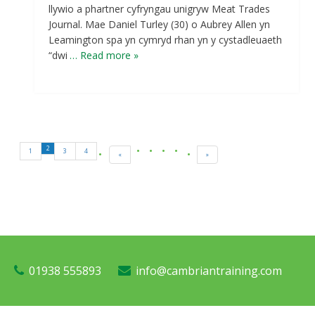
llywio a phartner cyfryngau unigryw Meat Trades
Journal. Mae Daniel Turley (30) o Aubrey Allen yn
Leamington spa yn cymryd rhan yn y cystadleuaeth
“dwi
… Read more »
2
1
3
4
«
»
01938 555893
info@cambriantraining.com