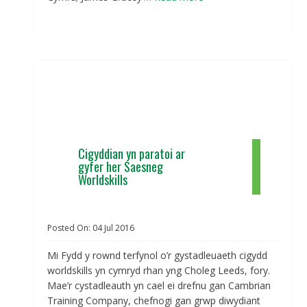
Cigyddian yn paratoi ar
gyfer her Saesneg
Worldskills
Posted On:
04
Jul
2016
Mi Fydd y rownd terfynol o’r gystadleuaeth cigydd
worldskills yn cymryd rhan yng Choleg Leeds, fory.
Mae’r cystadleauth yn cael ei drefnu gan Cambrian
Training Company, chefnogi gan grwp diwydiant