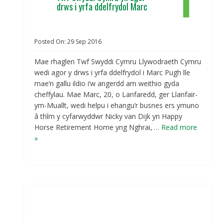
drws i yrfa ddelfrydol Marc
Posted On:
29
Sep
2016
Mae rhaglen Twf Swyddi Cymru Llywodraeth Cymru
wedi agor y drws i yrfa ddelfrydol i Marc Pugh lle
mae’n gallu ildio i’w angerdd am weithio gyda
cheffylau. Mae Marc, 20, o Lanfaredd, ger Llanfair-
ym-Muallt, wedi helpu i ehangu’r busnes ers ymuno
â thîm y cyfarwyddwr Nicky van Dijk yn Happy
Horse Retirement Home yng Nghrai,
… Read more
»