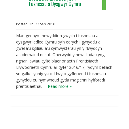
Fusnesau a Dysgwyr Cymru
Posted On:
22
Sep
2016
Mae gennym newyddion gwych i fusnesau a
dysgwyr ledled Cymru sy’n edrych i gynyddu a
gwella’u sgiliau a’u cymwysterau yn y flwyddyn
academaidd nesaf. Oherwydd y newidiadau yng
nghanllawiau cyllid blaenoriaeth Prentisiaeth
Llywodraeth Cymru ar gyfer 2016/17, rydym bellach
yn gallu cynnig ystod fwy o gyfleoedd i fusnesau
gynyddu eu hymwneud gyda rhaglenni hyfforddi
prentisiaethau
… Read more »