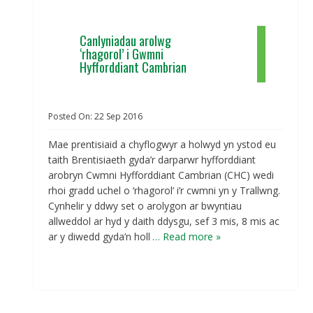
Canlyniadau arolwg
‘rhagorol’ i Gwmni
Hyfforddiant Cambrian
Posted On:
22
Sep
2016
Mae prentisiaid a chyflogwyr a holwyd yn ystod eu
taith Brentisiaeth gyda’r darparwr hyfforddiant
arobryn Cwmni Hyfforddiant Cambrian (CHC) wedi
rhoi gradd uchel o ‘rhagorol’ i’r cwmni yn y Trallwng.
Cynhelir y ddwy set o arolygon ar bwyntiau
allweddol ar hyd y daith ddysgu, sef 3 mis, 8 mis ac
ar y diwedd gyda’n holl
… Read more »