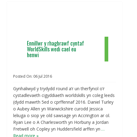
Ennillwr y rhagbrawf cyntaf
WorldSkills wedi cael eu
henwi
Posted On:
06
Jul
2016
Gynhaliwyd y trydydd round a’r un therfynol o’r
cystadlevaeth cigyddiaeth worldskills yn coleg leeds
(dydd mawrth 5ed o cprffennaf 2016. Daniel Turley
o Aubey Allen yn Warwickshire curodd Jessica
leliuga o siop ye old sawsage yn Accrington ar ol.
Ryan Lee o A Charlesworth yn Horbuny a Jordan
Fretwell oh Copley yn Huddersfield arffen yn
…
Read more »