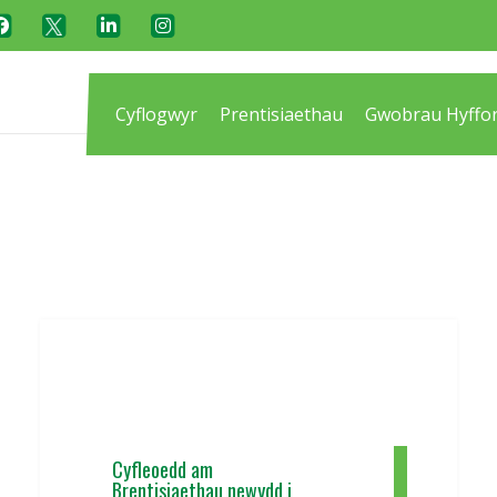
Cyflogwyr
Prentisiaethau
Gwobrau Hyffor
Cyfleoedd am
Brentisiaethau newydd i