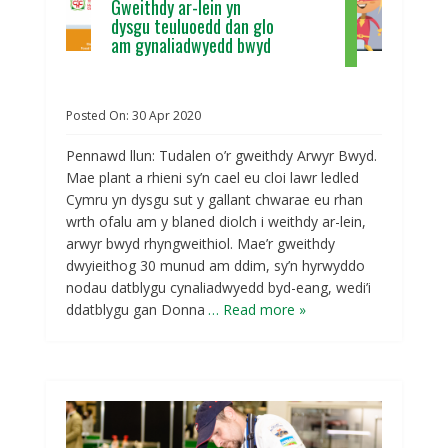
Gweithdy ar-lein yn
dysgu teuluoedd dan glo
am gynaliadwyedd bwyd
Posted On:
30
Apr
2020
Pennawd llun: Tudalen o’r gweithdy Arwyr Bwyd.
Mae plant a rhieni sy’n cael eu cloi lawr ledled
Cymru yn dysgu sut y gallant chwarae eu rhan
wrth ofalu am y blaned diolch i weithdy ar-lein,
arwyr bwyd rhyngweithiol. Mae’r gweithdy
dwyieithog 30 munud am ddim, sy’n hyrwyddo
nodau datblygu cynaliadwyedd byd-eang, wedi’i
ddatblygu gan Donna
… Read more »