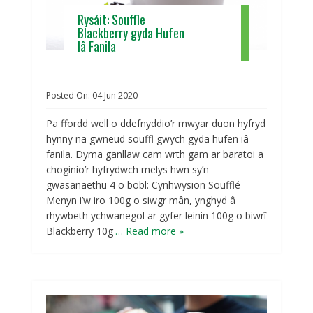
Rysáit: Souffle
Blackberry gyda Hufen
Iâ Fanila
Posted On:
04
Jun
2020
Pa ffordd well o ddefnyddio’r mwyar duon hyfryd
hynny na gwneud souffl gwych gyda hufen iâ
fanila. Dyma ganllaw cam wrth gam ar baratoi a
choginio’r hyfrydwch melys hwn sy’n
gwasanaethu 4 o bobl: Cynhwysion Soufflé
Menyn i’w iro 100g o siwgr mân, ynghyd â
rhywbeth ychwanegol ar gyfer leinin 100g o biwrî
Blackberry 10g
… Read more »