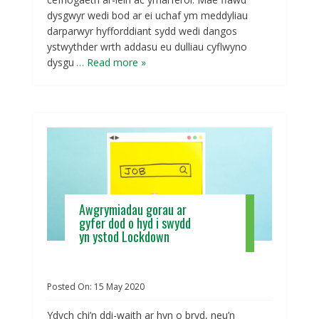
dysgwyr wedi bod ar ei uchaf ym meddyliau
darparwyr hyfforddiant sydd wedi dangos
ystwythder wrth addasu eu dulliau cyflwyno
dysgu
… Read more »
Awgrymiadau gorau ar
gyfer dod o hyd i swydd
yn ystod Lockdown
Posted On:
15
May
2020
Ydych chi’n ddi-waith ar hyn o bryd, neu’n