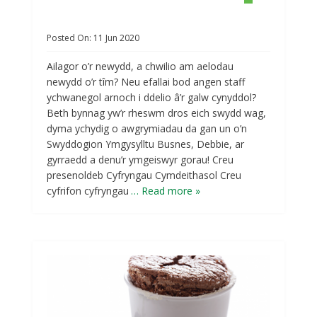
Posted On:
11
Jun
2020
Ailagor o’r newydd, a chwilio am aelodau
newydd o’r tîm? Neu efallai bod angen staff
ychwanegol arnoch i ddelio â’r galw cynyddol?
Beth bynnag yw’r rheswm dros eich swydd wag,
dyma ychydig o awgrymiadau da gan un o’n
Swyddogion Ymgysylltu Busnes, Debbie, ar
gyrraedd a denu’r ymgeiswyr gorau! Creu
presenoldeb Cyfryngau Cymdeithasol Creu
cyfrifon cyfryngau
… Read more »