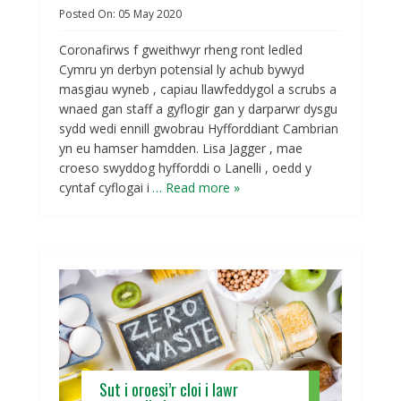
Posted On:
05
May
2020
Coronafirws f gweithwyr rheng ront ledled
Cymru yn derbyn potensial ly achub bywyd
masgiau wyneb , capiau llawfeddygol a scrubs a
wnaed gan staff a gyflogir gan y darparwr dysgu
sydd wedi ennill gwobrau Hyfforddiant Cambrian
yn eu hamser hamdden. Lisa Jagger , mae
croeso swyddog hyfforddi o Lanelli , oedd y
cyntaf cyflogai i
… Read more »
Sut i oroesi’r cloi i lawr