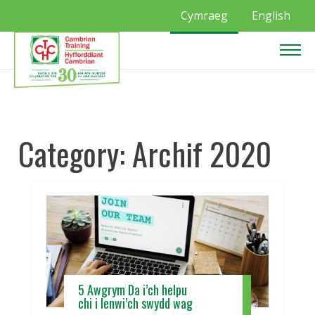
Cymraeg
English
Category:
Archif 2020
5 Awgrym Da i’ch helpu
chi i lenwi’ch swydd wag