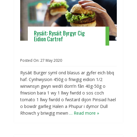
Rysáit: Rysáit Byrgyr Cig
Eidion Cartref
Posted On:
27
May
2020
Rysáit Burger syml ond blasus ar gyfer eich bbq
haf. Cynhwysion 450g o friwgig eidion 1/2
winwnsyn gwyn wedi’i dorri’n fân 40g-50g o
friwsion bara 1 wy 1 llwy fwrdd o sos coch
tomato 1 llwy fwrdd o fwstard dijon Pinsiad hael
o bowdr garlleg Halen a Phupur i dymor Dull
Rhowch y briwgig mewn
… Read more »