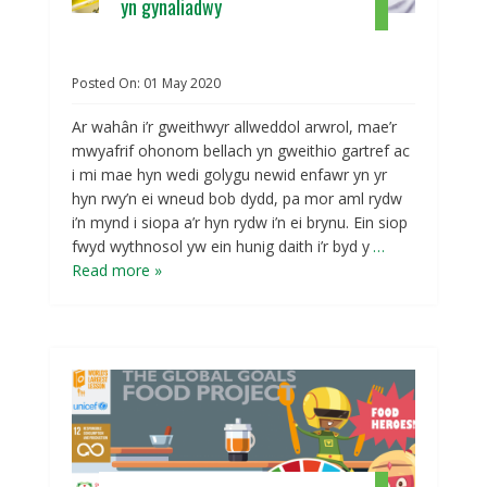
yn gynaliadwy
Posted On:
01
May
2020
Ar wahân i’r gweithwyr allweddol arwrol, mae’r
mwyafrif ohonom bellach yn gweithio gartref ac
i mi mae hyn wedi golygu newid enfawr yn yr
hyn rwy’n ei wneud bob dydd, pa mor aml rydw
i’n mynd i siopa a’r hyn rydw i’n ei brynu. Ein siop
fwyd wythnosol yw ein hunig daith i’r byd y
…
Read more »