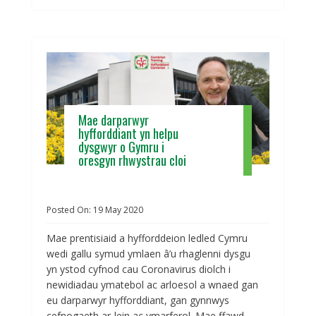
Mae darparwyr
hyfforddiant yn helpu
dysgwyr o Gymru i
oresgyn rhwystrau cloi
Posted On:
19
May
2020
Mae prentisiaid a hyfforddeion ledled Cymru
wedi gallu symud ymlaen â’u rhaglenni dysgu
yn ystod cyfnod cau Coronavirus diolch i
newidiadau ymatebol ac arloesol a wnaed gan
eu darparwyr hyfforddiant, gan gynnwys
cefnogaeth ar-lein ac ymarferol. Mae ffawd