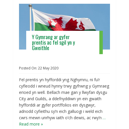
Y Gymraeg ar gyfer
prentis ac fel sgil yn y
Gweithle
Posted On:
22
May
2020
Fel prentis yn hyfforddi yng Nghymru, ni fu’r
cyfleodd i wneud hynny trwy gyfrwng y Gymraeg
erioed yn well. Bellach mae gan y llwyfan dysgu
City and Guilds, a ddefnyddiwn yn ein gwaith
hyfforddi ar gyfer portffolios ein dysgwyr,
adnodd cyfieithu sy’n eich galluogi i weld eich
cwrs mewn unrhyw iaith o’ch dewis, ac rwy’n
…
Read more »