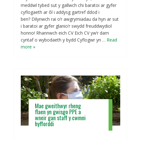
meddwl tybed sut y gallwch chi baratoi ar gyfer
cyflogaeth ar ôl i addysg gartref ddod i
ben? Dilynwch rai o’r awgrymiadau da hyn ar sut
i baratoi ar gyfer glanio’r swydd freuddwydiol
honno! Rhannwch eich CV Eich CV yw’r darn
cyntaf o wybodaeth y bydd Cyflogwr yn
… Read
more »
Mae gweithwyr rheng
flaen yn gwisgo PPE a
wneir gan staff y cwmni
hyfforddi