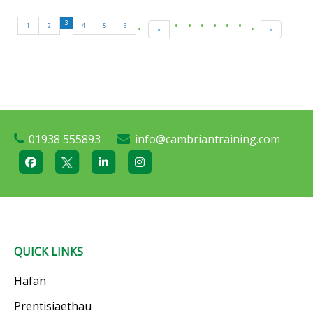
3
1
2
4
5
6
«
»
01938 555893
info@cambriantraining.com
QUICK LINKS
Hafan
Prentisiaethau