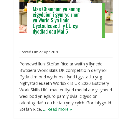
Mae Champion yn annog
cigyddion i gymryd rhan
yn World S yn lladd
Cystadleuaeth y DU cyn
dyddiad cau Mai 5
Posted On:
27
Apr
2020
Pennawd llun: Stefan Rice ar waith y llynedd
Bwtsiera WorldSkills UK competitio n derfynol.
Gyda dim ond wythnos i fynd i gystadlu yng
Nghystadleuaeth WorldSkills UK 2020 Butchery
WorldSkills UK , mae enillydd medal aur y llynedd
wedi bod yn egluro pam y dylai cigyddion
talentog daflu eu hetiau yn y cylch. Gorchfygodd
Stefan Rice,
… Read more »