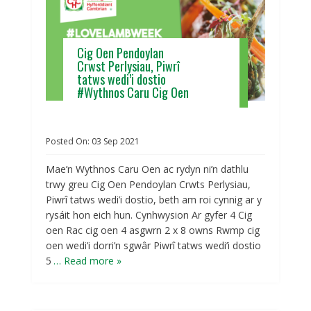
Cig Oen Pendoylan
Crwst Perlysiau, Piwrî
tatws wedi’i dostio
#Wythnos Caru Cig Oen
Posted On:
03
Sep
2021
Mae’n Wythnos Caru Oen ac rydyn ni’n dathlu
trwy greu Cig Oen Pendoylan Crwts Perlysiau,
Piwrî tatws wedi’i dostio, beth am roi cynnig ar y
rysáit hon eich hun. Cynhwysion Ar gyfer 4 Cig
oen Rac cig oen 4 asgwrn 2 x 8 owns Rwmp cig
oen wedi’i dorri’n sgwâr Piwrî tatws wedi’i dostio
5
… Read more »