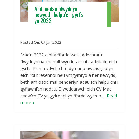
Addunedau blwyddyn
newydd i helpu’ch gyrfa
yn 2022
Posted On:
07
Jan
2022
Mae’n 2022 a pha ffordd well i ddechrau’r
flwyddyn na chanolbwyntio ar sut i adeiladu eich
gyrfa. P’un a ydych chi’n dymuno uwchsgilio yn
eich rôl bresennol neu ymgymryd â her newydd,
beth am osod rhai penderfyniadau i’ch helpu chi i
gyflawni’ch nodau. Diweddarwch eich CV Mae
cadw’ch CV yn gyfredol yn ffordd wych o
… Read
more »