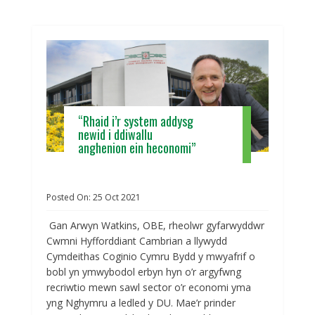
“Rhaid i’r system addysg
newid i ddiwallu
anghenion ein heconomi”
Posted On:
25
Oct
2021
Gan Arwyn Watkins, OBE, rheolwr gyfarwyddwr
Cwmni Hyfforddiant Cambrian a llywydd
Cymdeithas Coginio Cymru Bydd y mwyafrif o
bobl yn ymwybodol erbyn hyn o’r argyfwng
recriwtio mewn sawl sector o’r economi yma
yng Nghymru a ledled y DU. Mae’r prinder