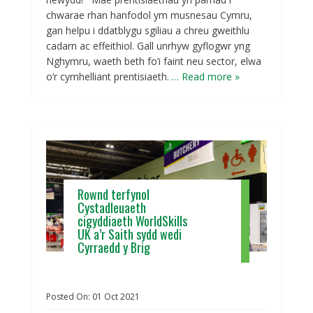
chwarae rhan hanfodol ym musnesau Cymru,
gan helpu i ddatblygu sgiliau a chreu gweithlu
cadarn ac effeithiol. Gall unrhyw gyflogwr yng
Nghymru, waeth beth fo’i faint neu sector, elwa
o’r cymhelliant prentisiaeth.
… Read more »
Rownd terfynol
Cystadleuaeth
cigyddiaeth WorldSkills
UK a’r Saith sydd wedi
Cyrraedd y Brig
Posted On:
01
Oct
2021