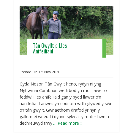
Tân Gwyllt a Lles
Anifeiliaid
Posted On:
05
Nov
2020
Gyda Noson Tân Gwyllt heno, rydyn ni yng
Nghwmni Cambrian wedi bod yn rhoi llawer o
feddwl i les anifeiliaid gan y bydd llawer o’n
hanifeiliaid anwes yn codi ofn wrth glywed y sŵn
o’r tân gwyllt. Gwnaethom drafod yr hyn y
gallem ei wneud i dynnu sylw at y mater hwn a
dechreuwyd trwy
… Read more »