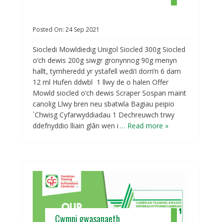
Posted On:
24
Sep
2021
Siocledi Mowldiedig Unigol Siocled 300g Siocled
o’ch dewis 200g siwgr gronynnog 90g menyn
hallt, tymheredd yr ystafell wedi’i dorri’n 6 darn
12 ml Hufen ddwbl 1 llwy de o halen Offer
Mowld siocled o’ch dewis Scraper Sospan maint
canolig Llwy bren neu sbatwla Bagiau peipio
`Chwisg Cyfarwyddiadau 1 Dechreuwch trwy
ddefnyddio lliain glân wen i
… Read more »
Cwmni gwasanaeth