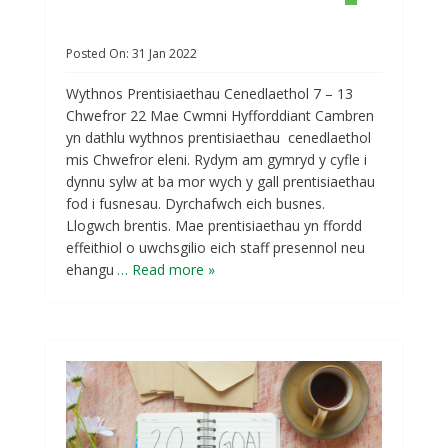
Posted On:
31
Jan
2022
Wythnos Prentisiaethau Cenedlaethol 7 – 13
Chwefror 22 Mae Cwmni Hyfforddiant Cambren
yn dathlu wythnos prentisiaethau cenedlaethol
mis Chwefror eleni. Rydym am gymryd y cyfle i
dynnu sylw at ba mor wych y gall prentisiaethau
fod i fusnesau. Dyrchafwch eich busnes.
Llogwch brentis. Mae prentisiaethau yn ffordd
effeithiol o uwchsgilio eich staff presennol neu
ehangu
… Read more »