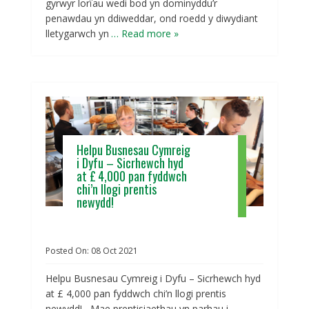
gyrwyr lorïau wedi bod yn dominyddu’r
penawdau yn ddiweddar, ond roedd y diwydiant
lletygarwch yn
… Read more »
Helpu Busnesau Cymreig
i Dyfu – Sicrhewch hyd
at £ 4,000 pan fyddwch
chi’n llogi prentis
newydd!
Posted On:
08
Oct
2021
Helpu Busnesau Cymreig i Dyfu – Sicrhewch hyd
at £ 4,000 pan fyddwch chi’n llogi prentis
newydd! Mae prentisiaethau yn parhau i