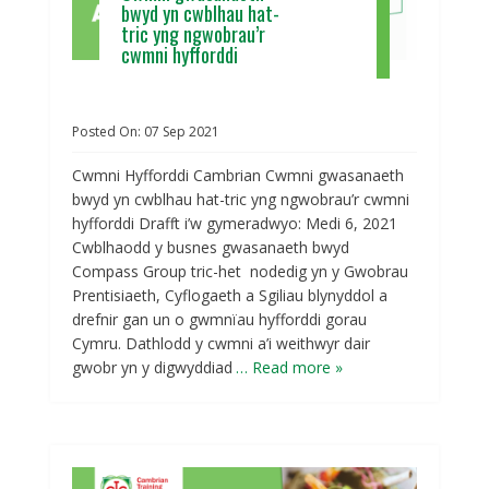
bwyd yn cwblhau hat-
tric yng ngwobrau’r
cwmni hyfforddi
Posted On:
07
Sep
2021
Cwmni Hyfforddi Cambrian Cwmni gwasanaeth
bwyd yn cwblhau hat-tric yng ngwobrau’r cwmni
hyfforddi Drafft i’w gymeradwyo: Medi 6, 2021
Cwblhaodd y busnes gwasanaeth bwyd
Compass Group tric-het nodedig yn y Gwobrau
Prentisiaeth, Cyflogaeth a Sgiliau blynyddol a
drefnir gan un o gwmnïau hyfforddi gorau
Cymru. Dathlodd y cwmni a’i weithwyr dair
gwobr yn y digwyddiad
… Read more »