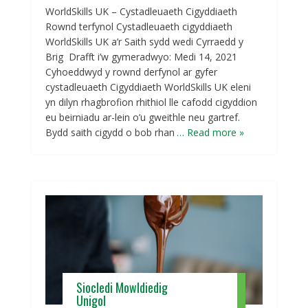
WorldSkills UK – Cystadleuaeth Cigyddiaeth
Rownd terfynol Cystadleuaeth cigyddiaeth
WorldSkills UK a’r Saith sydd wedi Cyrraedd y
Brig Drafft i’w gymeradwyo: Medi 14, 2021
Cyhoeddwyd y rownd derfynol ar gyfer
cystadleuaeth Cigyddiaeth WorldSkills UK eleni
yn dilyn rhagbrofion rhithiol lle cafodd cigyddion
eu beirniadu ar-lein o’u gweithle neu gartref.
Bydd saith cigydd o bob rhan
… Read more »
Siocledi Mowldiedig
Unigol