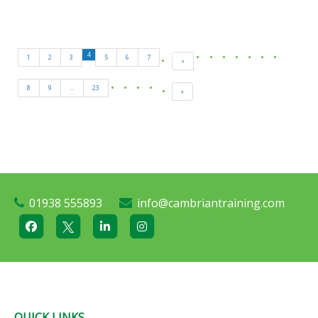
4
1
2
3
5
6
7
«
8
9
…
23
»
01938 555893
info@cambriantraining.com
QUICK LINKS