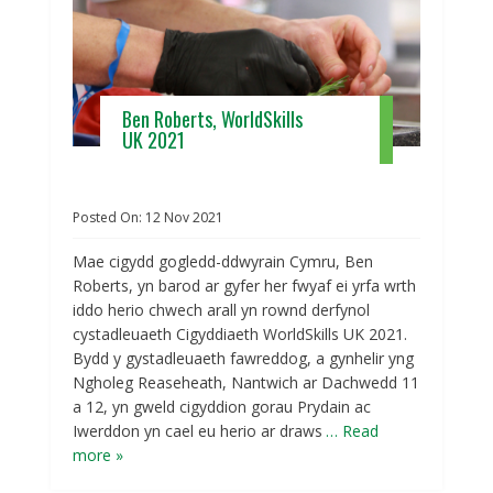
Ben Roberts, WorldSkills
UK 2021
Posted On:
12
Nov
2021
Mae cigydd gogledd-ddwyrain Cymru, Ben
Roberts, yn barod ar gyfer her fwyaf ei yrfa wrth
iddo herio chwech arall yn rownd derfynol
cystadleuaeth Cigyddiaeth WorldSkills UK 2021.
Bydd y gystadleuaeth fawreddog, a gynhelir yng
Ngholeg Reaseheath, Nantwich ar Dachwedd 11
a 12, yn gweld cigyddion gorau Prydain ac
Iwerddon yn cael eu herio ar draws
… Read
more »