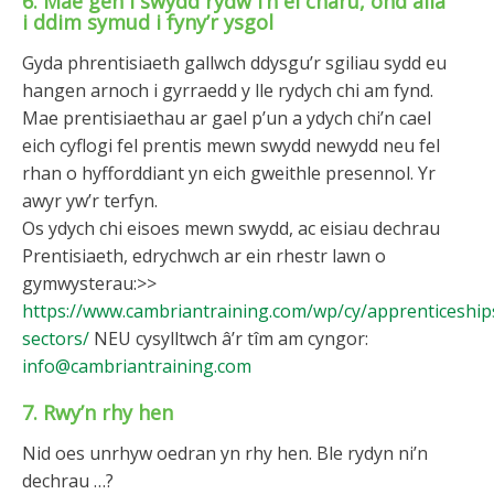
6. Mae gen i swydd rydw i’n ei charu, ond alla
i ddim symud i fyny’r ysgol
Gyda phrentisiaeth gallwch ddysgu’r sgiliau sydd eu
hangen arnoch i gyrraedd y lle rydych chi am fynd.
Mae prentisiaethau ar gael p’un a ydych chi’n cael
eich cyflogi fel prentis mewn swydd newydd neu fel
rhan o hyfforddiant yn eich gweithle presennol. Yr
awyr yw’r terfyn.
Os ydych chi eisoes mewn swydd, ac eisiau dechrau
Prentisiaeth, edrychwch ar ein rhestr lawn o
gymwysterau:>>
https://www.cambriantraining.com/wp/cy/apprenticeship
sectors/
NEU cysylltwch â’r tîm am cyngor:
info@cambriantraining.com
7. Rwy’n rhy hen
Nid oes unrhyw oedran yn rhy hen. Ble rydyn ni’n
dechrau …?