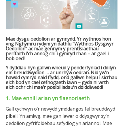
Mae dysgu oedolion ar gynnydd. Yr wythnos hon
yng Nghymru rydym yn dathlu “Wythnos Dysgwyr
Oedolion” ac mae gennym y prentisiaethau
perffaith i’ch annog chi i gymryd rhan – ar gael i
bob oed!
Y dyddiau hyn gallwn wneud y penderfyniad i ddilyn
ein breuddwydion … ar unrhyw oedran. Nid yw’n
hawdd cymryd naid ffydd, ond gallwn helpu i sicrhau
eich bod yn cael cefnogaeth iawn – gyda ni wrth
eich ochr chi mae’r posibiliadau’n ddiddiwedd!
1. Mae ennill arian yn flaenoriaeth
Gall cychwyn o’r newydd ymddangos fel breuddwyd
pibell. Yn amlwg, mae gan lawer o ddysgwyr sy’n
oedolion gyfrifoldebau sefydlog yn ariannol. Mae