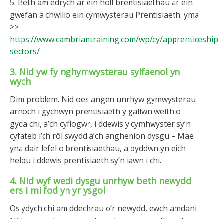
5. Beth am edrych ar ein holl brentisiaethau ar ein
gwefan a chwilio ein cymwysterau Prentisiaeth. yma
>>
https://www.cambriantraining.com/wp/cy/apprenticeship
sectors/
3. Nid yw fy nghymwysterau sylfaenol yn
wych
Dim problem. Nid oes angen unrhyw gymwysterau
arnoch i gychwyn prentisiaeth y gallwn weithio
gyda chi, a’ch cyflogwr, i ddewis y cymhwyster sy’n
cyfateb i’ch rôl swydd a’ch anghenion dysgu – Mae
yna dair lefel o brentisiaethau, a byddwn yn eich
helpu i ddewis prentisiaeth sy’n iawn i chi.
4. Nid wyf wedi dysgu unrhyw beth newydd
ers i mi fod yn yr ysgol
Os ydych chi am ddechrau o’r newydd, ewch amdani.