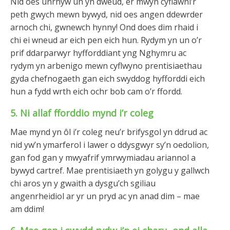
Nid oes unrhyw un yn dweud, er mwyn cyflawni’r
peth gwych mewn bywyd, nid oes angen ddewrder
arnoch chi, gwnewch hynny! Ond does dim rhaid i
chi ei wneud ar eich pen eich hun. Rydym yn un o’r
prif ddarparwyr hyfforddiant yng Nghymru ac
rydym yn arbenigo mewn cyflwyno prentisiaethau
gyda chefnogaeth gan eich swyddog hyfforddi eich
hun a fydd wrth eich ochr bob cam o’r ffordd.
5. Ni allaf fforddio mynd i’r coleg
Mae mynd yn ôl i’r coleg neu’r brifysgol yn ddrud ac
nid yw’n ymarferol i lawer o ddysgwyr sy’n oedolion,
gan fod gan y mwyafrif ymrwymiadau ariannol a
bywyd cartref. Mae prentisiaeth yn golygu y gallwch
chi aros yn y gwaith a dysgu’ch sgiliau
angenrheidiol ar yr un pryd ac yn anad dim – mae
am ddim!