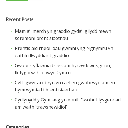
Recent Posts
Mam a’i merch yn graddio gyda’i gilydd mewn
seremoni prentisiaethau
Prentisiaid rheoli dau gwmni yng Nghymru yn
dathlu llwyddiant graddio
Gwobr Cyflawniad Oes am hyrwyddwr sgiliau,
lletygarwch a bwyd Cymru
Cyflogwyr arobryn yn cael eu gwobrwyo am eu
hymrwymiad i brentisiaethau
Cydlynydd y Gymraeg yn ennill Gwobr Llysgennad
am waith ‘trawsnewidiol’
Categories