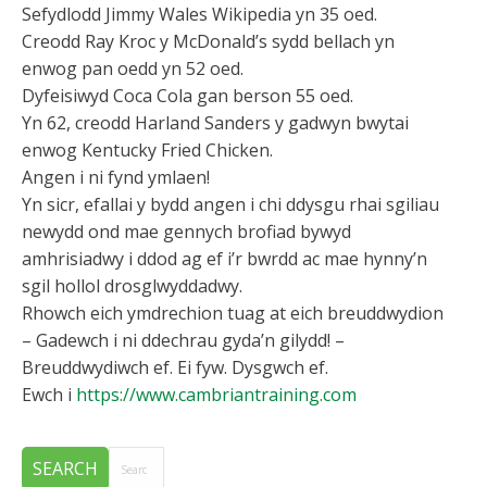
Sefydlodd Jimmy Wales Wikipedia yn 35 oed.
Creodd Ray Kroc y McDonald’s sydd bellach yn
enwog pan oedd yn 52 oed.
Dyfeisiwyd Coca Cola gan berson 55 oed.
Yn 62, creodd Harland Sanders y gadwyn bwytai
enwog Kentucky Fried Chicken.
Angen i ni fynd ymlaen!
Yn sicr, efallai y bydd angen i chi ddysgu rhai sgiliau
newydd ond mae gennych brofiad bywyd
amhrisiadwy i ddod ag ef i’r bwrdd ac mae hynny’n
sgil hollol drosglwyddadwy.
Rhowch eich ymdrechion tuag at eich breuddwydion
– Gadewch i ni ddechrau gyda’n gilydd! –
Breuddwydiwch ef. Ei fyw. Dysgwch ef.
Ewch i
https://www.cambriantraining.com