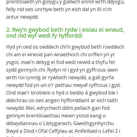
prentisiaeth yn golygu y gallwch ennill wrth ddysgu,
felly nid oes unrhyw beth yn eich dal yn ôl o’ch
antur newydd.
2. Rwy’n gwybod beth rydw i eisiau ei wneud,
ond nid wyf wedi fy hyfforddi
Hyd yn oed os oeddech chi’n gwybod beth roeddech
chi am ei wneud pan wnaethoch chi orffen yn yr
ysgol, mae’n debyg ei fod wedi newid a thyfu fel
sydd gennych chi. Rydyn ni i gyd yn gyffrous iawn
wrth roi cynnig ar rywbeth newydd, a gall gyrfa
newydd fod yn un o’r pethau mwyaf cyffrous i gyd.
Ond mae’r broblem o hyd o beidio â gwybod ble i
ddechrau os oes angen hyfforddiant ar eich taith
newydd. Wel, edrychwch ddim pellach gan fod
gennym brentisiaethau mewn ystod eang o
ddiwydiannau o Lletygarwch, Gweithgynhyrchu
Bwyd a Diod i Ofal Ceffylau ac Anifeiliaid o Lefel 2 i