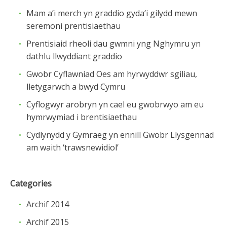
Mam a’i merch yn graddio gyda’i gilydd mewn
seremoni prentisiaethau
Prentisiaid rheoli dau gwmni yng Nghymru yn
dathlu llwyddiant graddio
Gwobr Cyflawniad Oes am hyrwyddwr sgiliau,
lletygarwch a bwyd Cymru
Cyflogwyr arobryn yn cael eu gwobrwyo am eu
hymrwymiad i brentisiaethau
Cydlynydd y Gymraeg yn ennill Gwobr Llysgennad
am waith ‘trawsnewidiol’
Categories
Archif 2014
Archif 2015