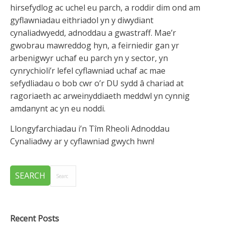
hirsefydlog ac uchel eu parch, a roddir dim ond am
gyflawniadau eithriadol yn y diwydiant
cynaliadwyedd, adnoddau a gwastraff. Mae’r
gwobrau mawreddog hyn, a feirniedir gan yr
arbenigwyr uchaf eu parch yn y sector, yn
cynrychioli’r lefel cyflawniad uchaf ac mae
sefydliadau o bob cwr o’r DU sydd â chariad at
ragoriaeth ac arweinyddiaeth meddwl yn cynnig
amdanynt ac yn eu noddi.
Llongyfarchiadau i’n Tîm Rheoli Adnoddau
Cynaliadwy ar y cyflawniad gwych hwn!
Recent Posts