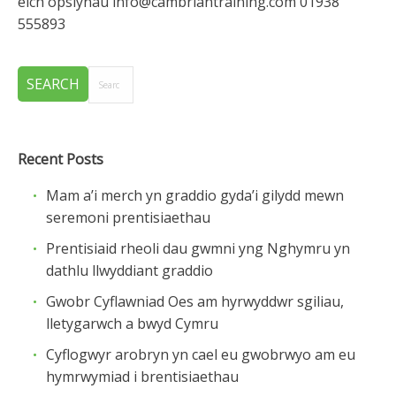
eich opsiynau info@cambriantraining.com 01938
555893
Recent Posts
Mam a’i merch yn graddio gyda’i gilydd mewn
seremoni prentisiaethau
Prentisiaid rheoli dau gwmni yng Nghymru yn
dathlu llwyddiant graddio
Gwobr Cyflawniad Oes am hyrwyddwr sgiliau,
lletygarwch a bwyd Cymru
Cyflogwyr arobryn yn cael eu gwobrwyo am eu
hymrwymiad i brentisiaethau