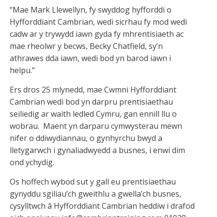
“Mae Mark Llewellyn, fy swyddog hyfforddi o
Hyfforddiant Cambrian, wedi sicrhau fy mod wedi
cadw ar y trywydd iawn gyda fy mhrentisiaeth ac
mae rheolwr y becws, Becky Chatfield, sy’n
athrawes dda iawn, wedi bod yn barod iawn i
helpu.”
Ers dros 25 mlynedd, mae Cwmni Hyfforddiant
Cambrian wedi bod yn darpru prentisiaethau
seiliedig ar waith ledled Cymru, gan ennill llu o
wobrau. Maent yn darparu cymwysterau mewn
nifer o ddiwydiannau, o gynhyrchu bwyd a
lletygarwch i gynaliadwyedd a busnes, i enwi dim
ond ychydig.
Os hoffech wybod sut y gall eu prentisiaethau
gynyddu sgiliau’ch gweithlu a gwella’ch busnes,
cysylltwch â Hyfforddiant Cambrian heddiw i drafod