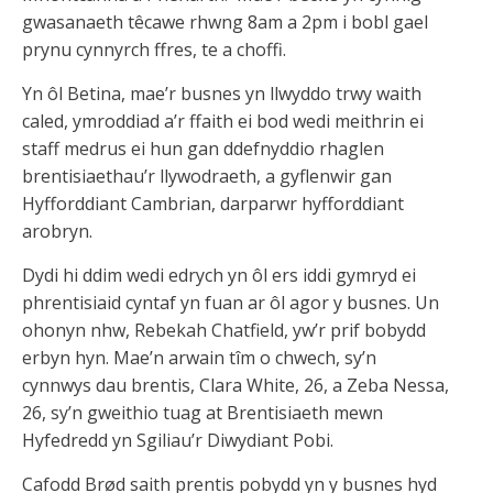
gwasanaeth têcawe rhwng 8am a 2pm i bobl gael
prynu cynnyrch ffres, te a choffi.
Yn ôl Betina, mae’r busnes yn llwyddo trwy waith
caled, ymroddiad a’r ffaith ei bod wedi meithrin ei
staff medrus ei hun gan ddefnyddio rhaglen
brentisiaethau’r llywodraeth, a gyflenwir gan
Hyfforddiant Cambrian, darparwr hyfforddiant
arobryn.
Dydi hi ddim wedi edrych yn ôl ers iddi gymryd ei
phrentisiaid cyntaf yn fuan ar ôl agor y busnes. Un
ohonyn nhw, Rebekah Chatfield, yw’r prif bobydd
erbyn hyn. Mae’n arwain tîm o chwech, sy’n
cynnwys dau brentis, Clara White, 26, a Zeba Nessa,
26, sy’n gweithio tuag at Brentisiaeth mewn
Hyfedredd yn Sgiliau’r Diwydiant Pobi.
Cafodd Brød saith prentis pobydd yn y busnes hyd