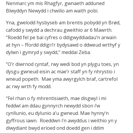
Nenmarc ym mis Rhagfyr, gwnaeth adduned
Blwyddyn Newydd i chwilio am waith pobi.
Yna, gwelodd hysbyseb am brentis pobydd yn Brød,
cafodd y swydd a dechrau gweithio ar 6 Mawrth.
“Roedd fel pe bai cyfres o ddigwyddiadau’n arwain
at hyn – ffordd ddigri’r bydysawd o ddweud wrthyf y
dylwn i gymryd y swydd,” meddai Zeba.
“O’r diwrnod cyntaf, rwy wedi bod yn plygu toes, yn
dysgu gwneud eisin ac mae’r staff yn fy nhrystio i
wneud popeth. Mae yma awyrgylch braf, cartrefol
ac rwy wrth fy modd.
“Fel rhan o fy mhrentisiaeth, mae disgwyl i mi
feddwl am ddau gynnyrch newydd sbon i’w
cynllunio, eu dylunio a’u gwneud. Mae hynny’n
gyffrous iawn. Roeddwn i’n awyddus i weithio yn y
diwydiant bwyd erioed ond doedd gen i ddim