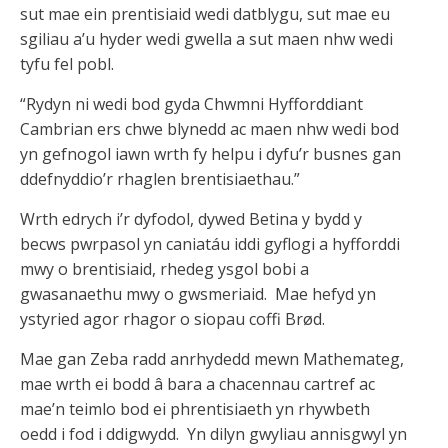
sut mae ein prentisiaid wedi datblygu, sut mae eu
sgiliau a’u hyder wedi gwella a sut maen nhw wedi
tyfu fel pobl.
“Rydyn ni wedi bod gyda Chwmni Hyfforddiant
Cambrian ers chwe blynedd ac maen nhw wedi bod
yn gefnogol iawn wrth fy helpu i dyfu’r busnes gan
ddefnyddio’r rhaglen brentisiaethau.”
Wrth edrych i’r dyfodol, dywed Betina y bydd y
becws pwrpasol yn caniatáu iddi gyflogi a hyfforddi
mwy o brentisiaid, rhedeg ysgol bobi a
gwasanaethu mwy o gwsmeriaid. Mae hefyd yn
ystyried agor rhagor o siopau coffi Brød.
Mae gan Zeba radd anrhydedd mewn Mathemateg,
mae wrth ei bodd â bara a chacennau cartref ac
mae’n teimlo bod ei phrentisiaeth yn rhywbeth
oedd i fod i ddigwydd. Yn dilyn gwyliau annisgwyl yn