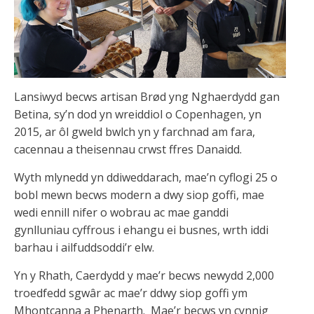
Lansiwyd becws artisan Brød yng Nghaerdydd gan
Betina, sy’n dod yn wreiddiol o Copenhagen, yn
2015, ar ôl gweld bwlch yn y farchnad am fara,
cacennau a theisennau crwst ffres Danaidd.
Wyth mlynedd yn ddiweddarach, mae’n cyflogi 25 o
bobl mewn becws modern a dwy siop goffi, mae
wedi ennill nifer o wobrau ac mae ganddi
gynlluniau cyffrous i ehangu ei busnes, wrth iddi
barhau i ailfuddsoddi’r elw.
Yn y Rhath, Caerdydd y mae’r becws newydd 2,000
troedfedd sgwâr ac mae’r ddwy siop goffi ym
Mhontcanna a Phenarth. Mae’r becws yn cynnig