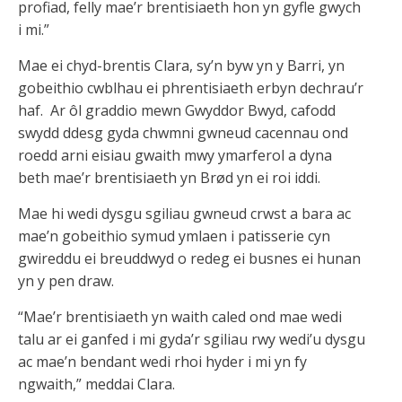
profiad, felly mae’r brentisiaeth hon yn gyfle gwych
i mi.”
Mae ei chyd-brentis Clara, sy’n byw yn y Barri, yn
gobeithio cwblhau ei phrentisiaeth erbyn dechrau’r
haf. Ar ôl graddio mewn Gwyddor Bwyd, cafodd
swydd ddesg gyda chwmni gwneud cacennau ond
roedd arni eisiau gwaith mwy ymarferol a dyna
beth mae’r brentisiaeth yn Brød yn ei roi iddi.
Mae hi wedi dysgu sgiliau gwneud crwst a bara ac
mae’n gobeithio symud ymlaen i patisserie cyn
gwireddu ei breuddwyd o redeg ei busnes ei hunan
yn y pen draw.
“Mae’r brentisiaeth yn waith caled ond mae wedi
talu ar ei ganfed i mi gyda’r sgiliau rwy wedi’u dysgu
ac mae’n bendant wedi rhoi hyder i mi yn fy
ngwaith,” meddai Clara.