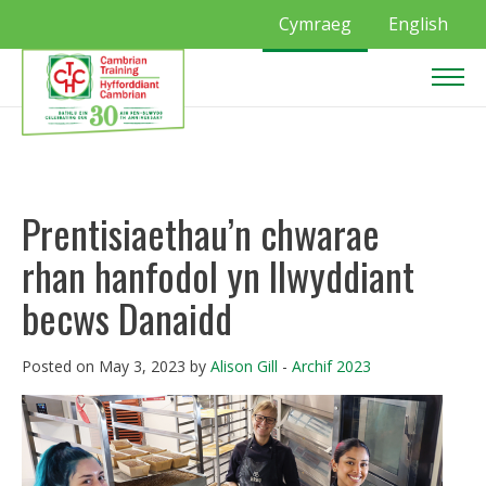
Cymraeg
English
Prentisiaethau’n chwarae
rhan hanfodol yn llwyddiant
becws Danaidd
Posted on May 3, 2023 by
Alison Gill
-
Archif 2023