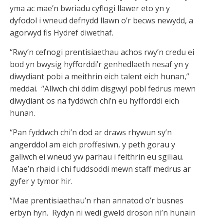
yma ac mae’n bwriadu cyflogi llawer eto yn y
dyfodol i wneud defnydd llawn o’r becws newydd, a
agorwyd fis Hydref diwethaf.
“Rwy’n cefnogi prentisiaethau achos rwy’n credu ei
bod yn bwysig hyfforddi’r genhedlaeth nesaf yn y
diwydiant pobi a meithrin eich talent eich hunan,”
meddai. “Allwch chi ddim disgwyl pobl fedrus mewn
diwydiant os na fyddwch chi’n eu hyfforddi eich
hunan.
“Pan fyddwch chi’n dod ar draws rhywun sy’n
angerddol am eich proffesiwn, y peth gorau y
gallwch ei wneud yw parhau i feithrin eu sgiliau.
Mae’n rhaid i chi fuddsoddi mewn staff medrus ar
gyfer y tymor hir.
“Mae prentisiaethau’n rhan annatod o’r busnes
erbyn hyn. Rydyn ni wedi gweld droson ni’n hunain